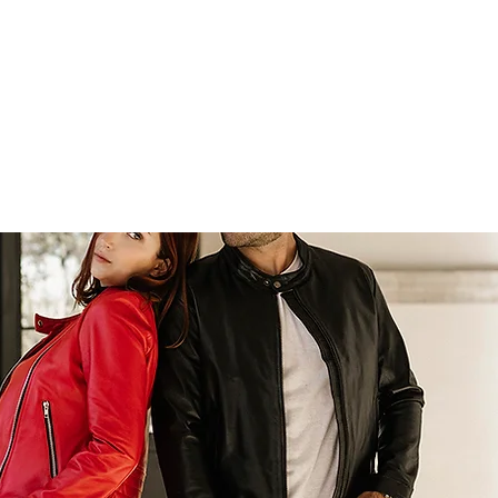
+
ses sin intereses
envío gratis a partir de $999.0
Mujer
Hombre
Bolsas
Portafolios y Backpac