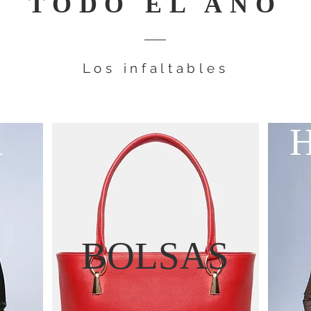
TODO EL AÑO
Los infaltables
R
BOLSAS