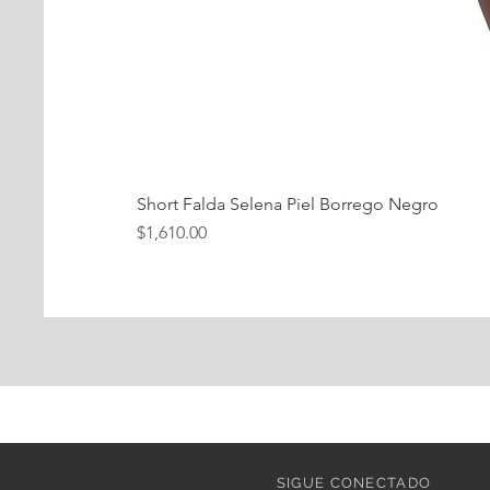
Short Falda Selena Piel Borrego Negro
Precio
$1,610.00
SIGUE CONECTADO