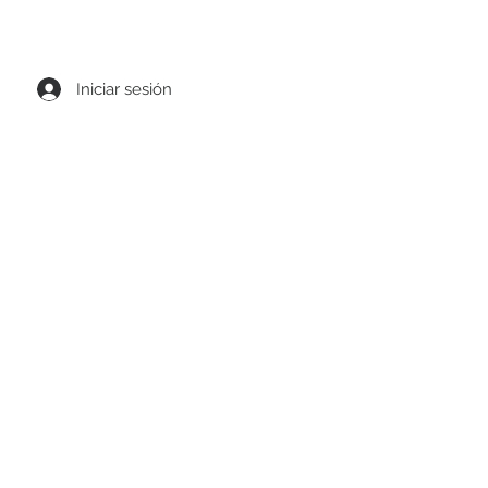
0 MXN de compra
Iniciar sesión
ks
Cinturones
Compras de mayoreo