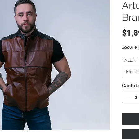
Art
Bra
$1,8
100% P
TALLA
*
Elegir
Cantid