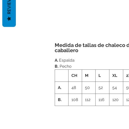
REVIEWS
Medida de tallas de chaleco 
caballero
A.
Espalda
B.
Pecho
CH
M
L
XL
2
A.
48
50
52
54
5
B.
108
112
116
120
1