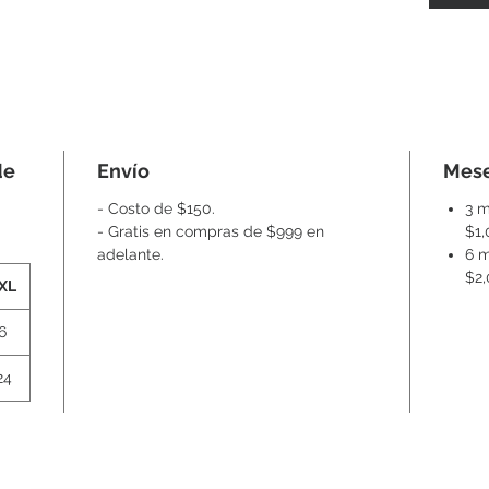
de
Envío
Mese
- Costo de $150.
3 m
- Gratis en compras de $999 en
$1
adelante.
6 m
$2
XL
6
24