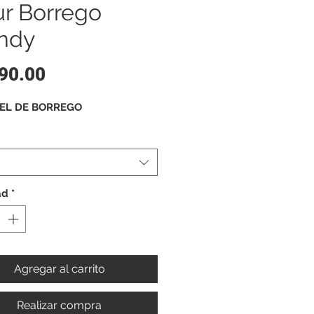
ur Borrego
ndy
Precio
90.00
IEL DE BORREGO
ad
*
Agregar al carrito
Realizar compra