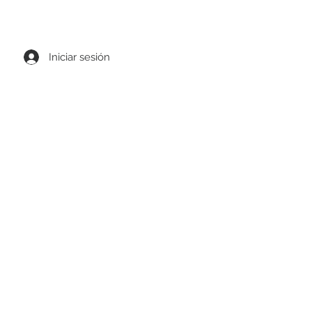
0 MXN de compra
Iniciar sesión
ks
Cinturones
Compras de mayoreo