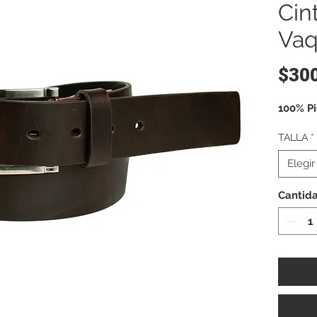
Cin
Vaq
$30
100% Pi
TALLA
*
Elegir
Cantid