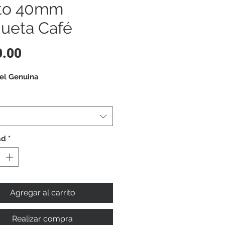
to 40mm
ueta Café
Precio
0.00
el Genuina
ad
*
Agregar al carrito
Realizar compra