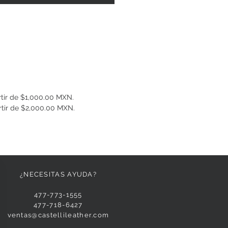
rtir de $1,000.00 MXN.
rtir de $2,000.00 MXN.
¿NECESITAS AYUDA?
477-773-1555
477-718-6427
ventas@castellileather.com