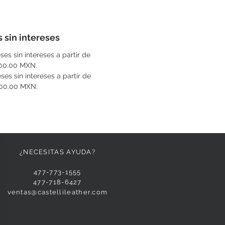
 sin intereses
ses sin intereses a partir de
00.00 MXN.
ses sin intereses a partir de
00.00 MXN.
¿NECESITAS AYUDA?
477-773-1555
477-718-6427
ventas@castellileather.com