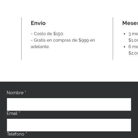
Envío
Meses
- Costo de $150.
3 me
- Gratis en compras de $999 en
$1,0
adelante.
6 me
$2,0
Nombre
*
Email
*
Teléfono
*