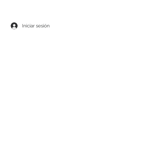
0 MXN de compra
Iniciar sesión
ks
Cinturones
Compras de mayoreo