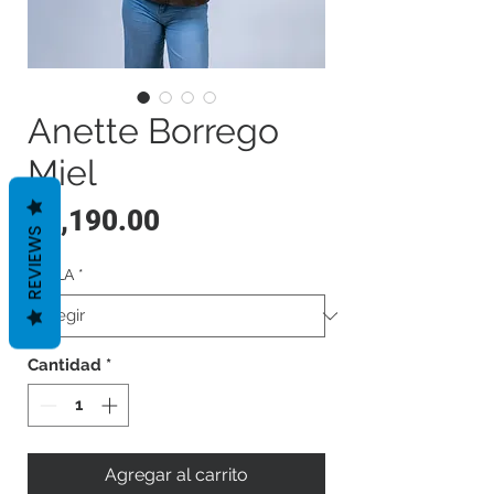
Anette Borrego
Miel
Precio
$2,190.00
REVIEWS
TALLA
*
Cantidad
*
Agregar al carrito