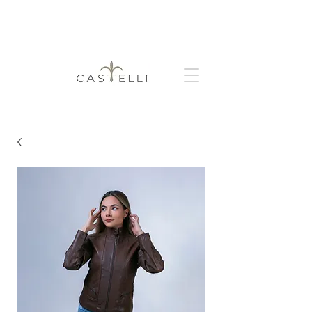
+
Obtén 3 y 6 meses sin intereses
envío
gratis a partir de $999.00 MXN de compra