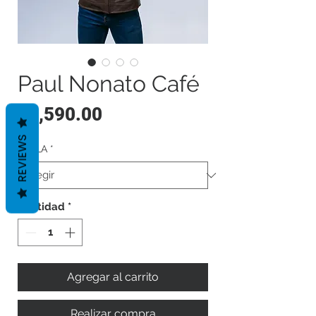
Paul Nonato Café
Precio
$2,590.00
REVIEWS
TALLA
*
Cantidad
*
Agregar al carrito
Realizar compra