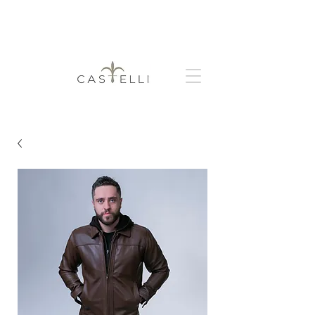
+
Obtén 3 y 6 meses sin intereses
envío
gratis a partir de $999.00 MXN de compra