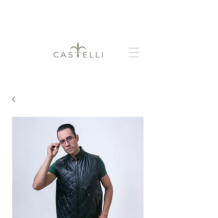
+
Obtén 3 y 6 meses sin intereses
envío
gratis a partir de $999.00 MXN de compra